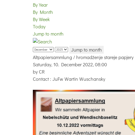
By Year
By Month
By Week
Today
Jump to month
Jump to month
Altpapiersammlung / hromadźenje stareje papjery
Saturday, 10. December 2022, 08:00
by
CR
Contact
: JuFw Wartin Wuschansky