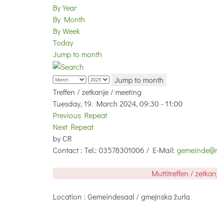
By Year
By Month
By Week
Today
Jump to month
Jump to month
Treffen / zetkanje / meeting
Tuesday, 19. March 2024, 09:30 - 11:00
Previous Repeat
Next Repeat
by
CR
Contact
: Tel.: 03578301006 / E-Mail:
gemeinde@n
Muttitreffen / zetk
Location
: Gemeindesaal / gmejnska žurla