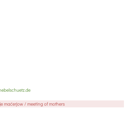
ebelschuetz.de
anje maćerjow / meeting of mothers