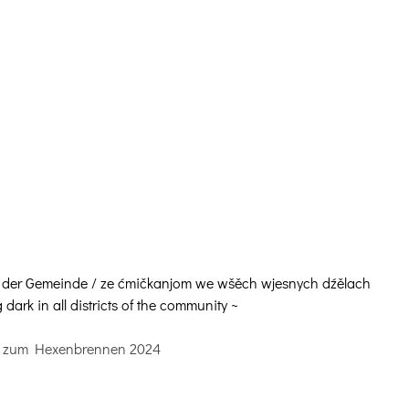
len der Gemeinde / ze ćmičkanjom we wšěch wjesnych dźělach
 dark in all districts of the community ~