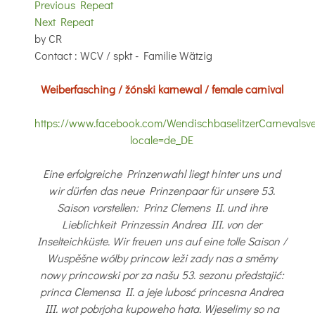
Previous Repeat
Next Repeat
by
CR
Contact
: WCV / spkt - Familie Wätzig
Weiberfasching / žónski karnewal / female carnival
https://www.facebook.com/WendischbaselitzerCarnevalsve
locale=de_DE
Eine erfolgreiche Prinzenwahl liegt hinter uns und
wir dürfen das neue Prinzenpaar für unsere 53.
Saison vorstellen: Prinz Clemens II. und ihre
Lieblichkeit Prinzessin Andrea III. von der
Inselteichküste.
Wir freuen uns auf eine tolle Saison /
Wuspěšne wólby princow leži zady nas a směmy
nowy princowski por za našu 53. sezonu předstajić:
princa Clemensa II. a jeje lubosć princesna Andrea
III. wot pobrjoha kupoweho hata. Wjeselimy so na