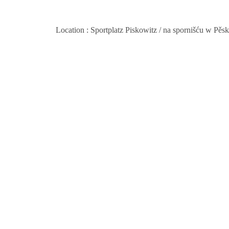
Location
: Sportplatz Piskowitz / na spornišću w Pěs