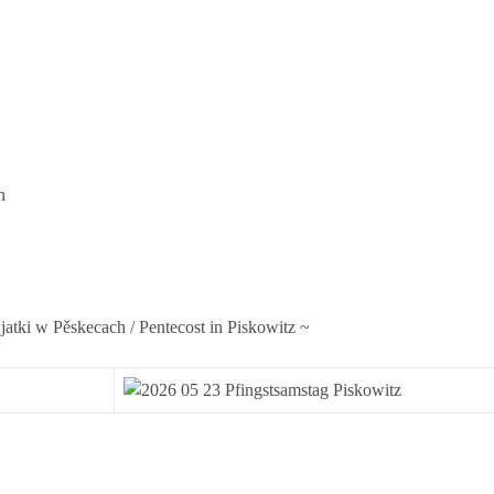
n
wjatki w Pěskecach / Pentecost in Piskowitz ~