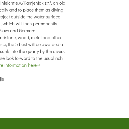
leicht e.V./Kamjenjak z.t.", an old
tically and to place them as diving
project outside the water surface
, which will then permanently
 Slavs and Germans.
sandstone, wood, metal and other
nce, the 5 best will be awarded a
unk into the quarry by the divers.
rse look forward to the usual rich
e information here⇒ .
łje