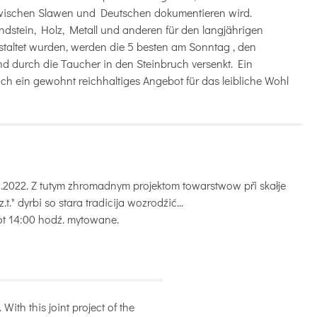
 zwischen Slawen und Deutschen dokumentieren wird.
dstein, Holz, Metall und anderen für den langjährigen
staltet wurden, werden die 5 besten am Sonntag , den
d durch die Taucher in den Steinbruch versenkt. Ein
lich ein gewohnt reichhaltiges Angebot für das leibliche Wohl
.2022. Z tutym zhromadnym projektom towarstwow při skałje
.t." dyrbi so stara tradicija wozrodźić...
ot 14:00 hodź. mytowane.
With this joint project of the