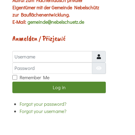
Aufruf zum Flächentausch privater
Eigentümer mit der Gemeinde Nebelschütz
zur Bauflächenentwicklung.
E-Mail:
gemeinde@nebelschuetz.de
Anmelden / Přizjewić
Username
Password
Show Password
Remember Me
Log in
Forgot your password?
Forgot your username?