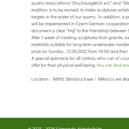
quarry associations "Druckausgleich e.V." and "Stein
tradition is to be revived; to make sculptures artis
targets in the water of our quarry. In addition, a 
will be implemented in Czech-German cooperation
document a clear "Haj" to the friendship between
After 1 week of creating sculptures from granite, 
materials suitable for long-term underwater reside
prize on Sunday , 12.06.2022 from 14:00 and then s
A special spectacle for all visitors, who can of cou
offer for their physical well-being.
You can find mor
Location
: Miltitz Steinbruchsee / Miłoćicy we ska
© 2021 - 2026 Gemeinde Nebelschütz