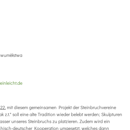
o wuměłstwa
einleicht.de
22.
mit diesem gemeinsamen Projekt der Steinbruchvereine
k z.t." soll eine alte Tradition wieder belebt werden; Skulpturen
asser unseres Steinbruchs zu platzieren. Zudem wird ein
echisch-deutscher Kooperation umgesetzt, welches dann