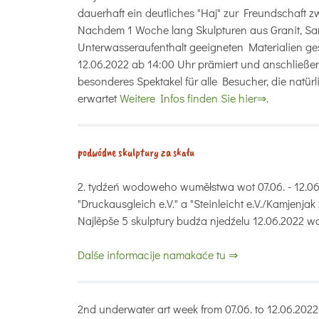
dauerhaft ein deutliches "Haj" zur Freundschaft
Nachdem 1 Woche lang Skulpturen aus Granit, San
Unterwasseraufenthalt geeigneten Materialien ge
12.06.2022 ab 14:00 Uhr prämiert und anschließen
besonderes Spektakel für alle Besucher, die natür
erwartet
Weitere Infos finden Sie hier⇒
.
podwódne skulptury za skału
2. tydźeń wodoweho wuměłstwa wot 07.06. - 12.06
"Druckausgleich e.V." a "Steinleicht e.V./Kamjenjak z
Najlěpše 5 skulptury budźa njedźelu 12.06.2022 w
Dalše informacije namakaće tu ⇒
2nd underwater art week from 07.06. to 12.06.2022. 