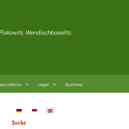
 Piskowitz, Wendischbaselitz.
ssociations
Legal
Business
Select your language
Suche