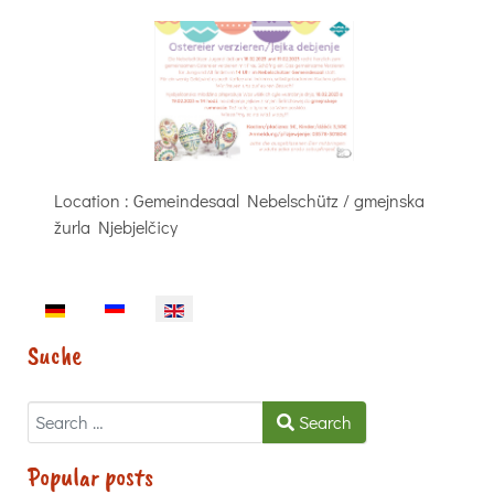
Location
: Gemeindesaal Nebelschütz / gmejnska
žurla Njebjelčicy
Select your language
Suche
Search
Search
Popular posts