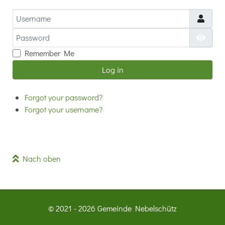
Username
Password
Show
Remember Me
Log in
Forgot your password?
Forgot your username?
Nach oben
© 2021 - 2026 Gemeinde Nebelschütz