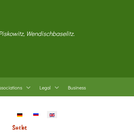
 Piskowitz, Wendischbaselitz.
ssociations
Legal
Business
Select your language
Suche