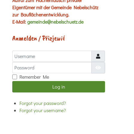
Aufruf zum Flächentausch privater
Eigentümer mit der Gemeinde Nebelschütz
zur Bauflächenentwicklung.
E-Mail:
gemeinde@nebelschuetz.de
Anmelden / Přizjewić
Username
Password
Show Password
Remember Me
Log in
Forgot your password?
Forgot your username?