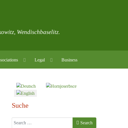
skowitz, Wendischbaselitz.
sociations
Legal
Business
Select your language
Suche
Search
Search