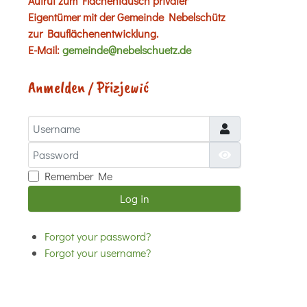
Aufruf zum Flächentausch privater
Eigentümer mit der Gemeinde Nebelschütz
zur Bauflächenentwicklung.
E-Mail:
gemeinde@nebelschuetz.de
Anmelden / Přizjewić
Username
Password
Show Password
Remember Me
Log in
Forgot your password?
Forgot your username?