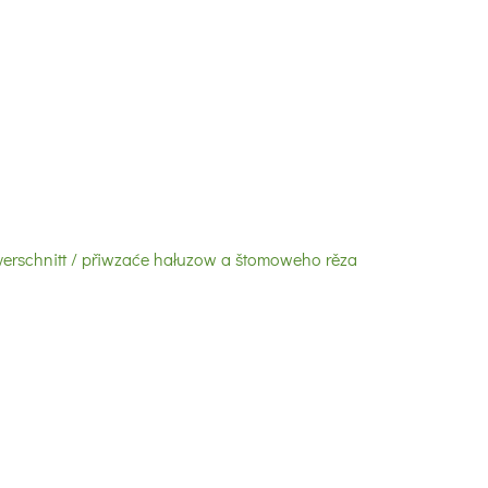
rschnitt / přiwzaće hałuzow a štomoweho rěza