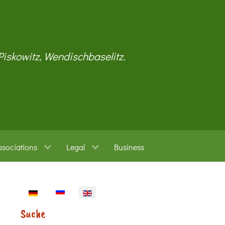
 Piskowitz, Wendischbaselitz.
ssociations
Legal
Business
Select your language
Suche