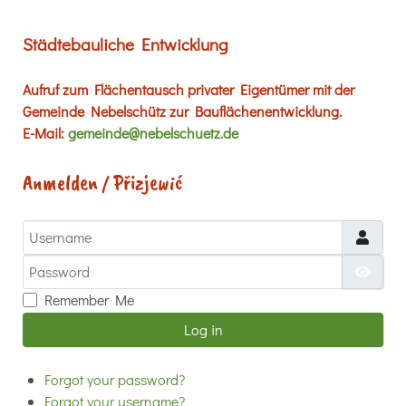
Städtebauliche Entwicklung
Aufruf zum Flächentausch privater Eigentümer mit der
Gemeinde Nebelschütz zur Bauflächenentwicklung.
E-Mail:
gemeinde@nebelschuetz.de
Anmelden / Přizjewić
Username
Password
Show
Remember Me
Log in
Forgot your password?
Forgot your username?