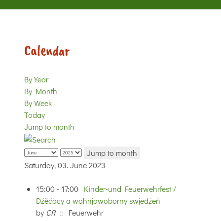
Calendar
By Year
By Month
By Week
Today
Jump to month
Jump to month
Saturday, 03. June 2023
15:00 - 17:00
Kinder-und Feuerwehrfest /
Dźěćacy a wohnjowoborny swjedźeń
by
CR
:: Feuerwehr