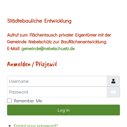
Städtebauliche Entwicklung
Aufruf zum Flächentausch privater Eigentümer mit der
Gemeinde Nebelschütz zur Bauflächenentwicklung.
E-Mail:
gemeinde@nebelschuetz.de
Anmelden / Přizjewić
Username
Password
Show
Remember Me
Log in
Forgot your password?