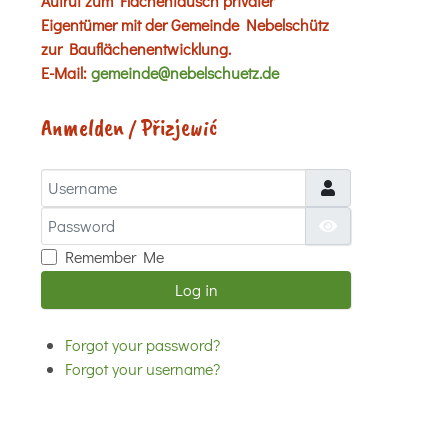
Aufruf zum Flächentausch privater
Eigentümer mit der Gemeinde Nebelschütz
zur Bauflächenentwicklung.
E-Mail:
gemeinde@nebelschuetz.de
Anmelden / Přizjewić
Username
Password
Show Password
Remember Me
Log in
Forgot your password?
Forgot your username?