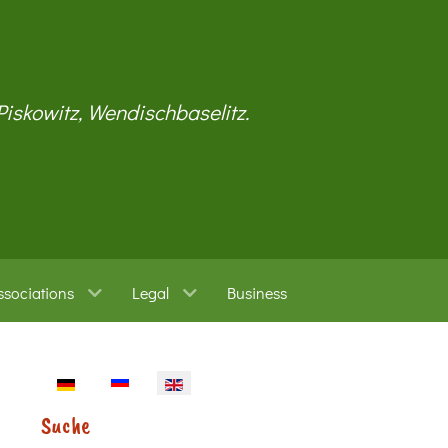
 Piskowitz, Wendischbaselitz.
ssociations
Legal
Business
Select your language
Suche