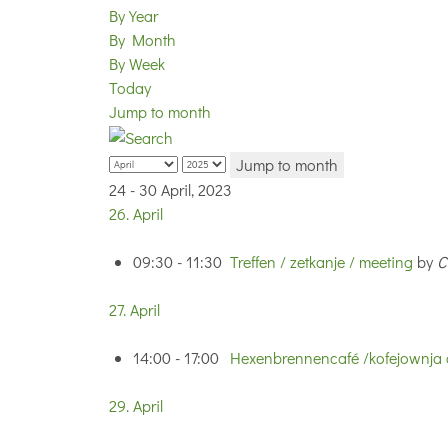
By Year
By Month
By Week
Today
Jump to month
Jump to month
24 - 30 April, 2023
26. April
09:30 - 11:30
Treffen / zetkanje / meeting
by
C
27. April
14:00 - 17:00
Hexenbrennencafé /kofejownja c
29. April