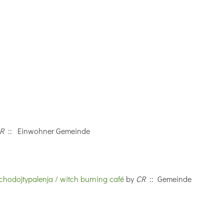
R
:: Einwohner Gemeinde
hodojtypalenja / witch burning café
by
CR
:: Gemeinde