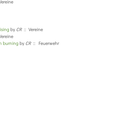
Vereine
ising
by
CR
:: Vereine
Vereine
h burning
by
CR
:: Feuerwehr