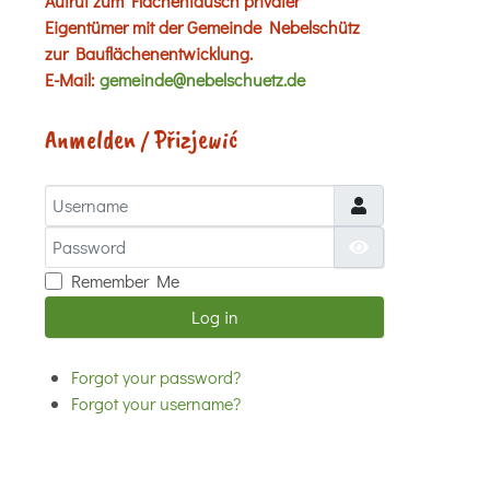
Aufruf zum Flächentausch privater
Eigentümer mit der Gemeinde Nebelschütz
zur Bauflächenentwicklung.
E-Mail:
gemeinde@nebelschuetz.de
Anmelden / Přizjewić
Username
Password
Show Password
Remember Me
Log in
Forgot your password?
Forgot your username?