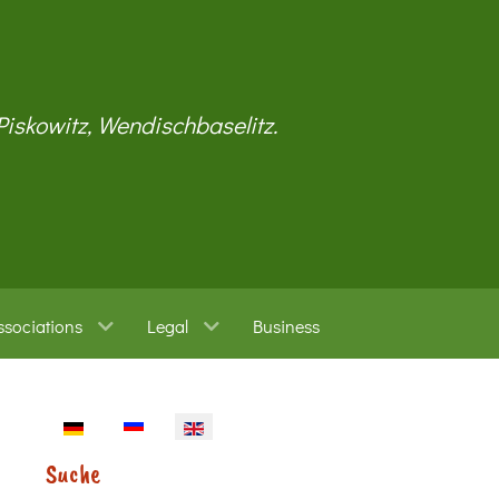
 Piskowitz, Wendischbaselitz.
ssociations
Legal
Business
Select your language
Suche