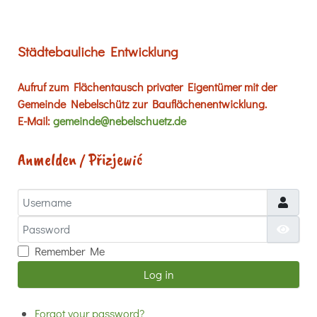
Städtebauliche Entwicklung
Aufruf zum Flächentausch privater Eigentümer mit der
Gemeinde Nebelschütz zur Bauflächenentwicklung.
E-Mail:
gemeinde@nebelschuetz.de
Anmelden / Přizjewić
Username
Password
Show
Remember Me
Log in
Forgot your password?