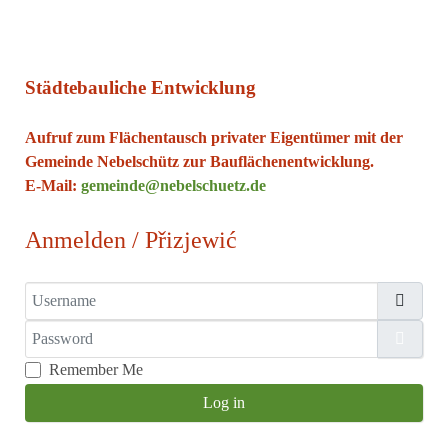
Städtebauliche Entwicklung
Aufruf zum Flächentausch privater Eigentümer mit der
Gemeinde Nebelschütz zur Bauflächenentwicklung.
E-Mail:
gemeinde@nebelschuetz.de
Anmelden / Přizjewić
Username
Password
Show
Remember Me
Log in