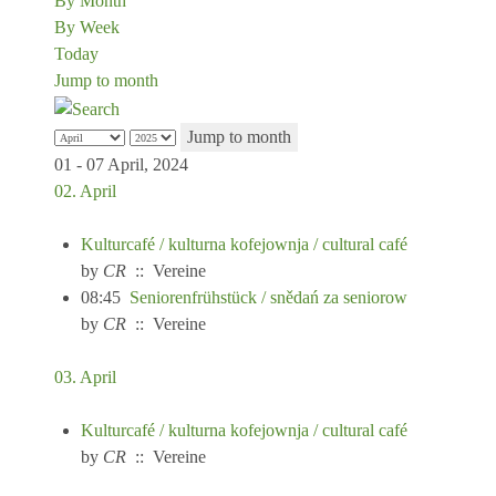
By Month
By Week
Today
Jump to month
Jump to month
01 - 07 April, 2024
02. April
Kulturcafé / kulturna kofejownja / cultural café
by
CR
:: Vereine
08:45
Seniorenfrühstück / snědań za seniorow
by
CR
:: Vereine
03. April
Kulturcafé / kulturna kofejownja / cultural café
by
CR
:: Vereine