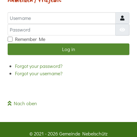
Username
Password
Show
Remember Me
Log in
Forgot your password?
Forgot your username?
Nach oben
© 2021 - 2026 Gemeinde Nebelschütz