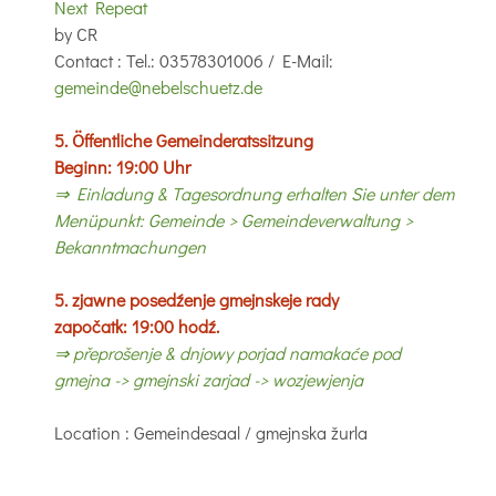
Next Repeat
by
CR
Contact
: Tel.: 03578301006 / E-Mail:
gemeinde@nebelschuetz.de
5. Öffentliche Gemeinderatssitzung
Beginn: 19:00 Uhr
⇒ Einladung & Tagesordnung erhalten Sie unter dem
Menüpunkt: Gemeinde > Gemeindeverwaltung >
Bekanntmachungen
5. zjawne posedźenje gmejnskeje rady
započatk: 19:00 hodź.
⇒ přeprošenje & dnjowy porjad namakaće pod
gmejna -> gmejnski zarjad -> wozjewjenja
Location
: Gemeindesaal / gmejnska žurla