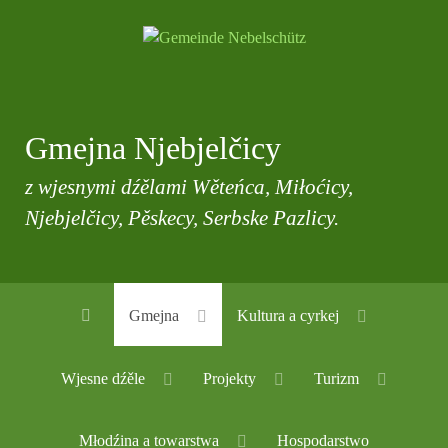
Gmejna Njebjelčicy
z wjesnymi dźělami Wěteńca, Miłoćicy,
Njebjelčicy, Pěskecy, Serbske Pazlicy.
Gmejna
Kultura a cyrkej
Wjesne dźěle
Projekty
Turizm
Młodźina a towarstwa
Hospodarstwo