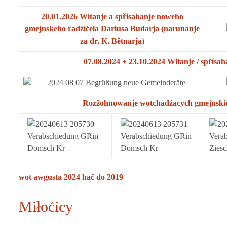
20.01.2026 Witanje a spřisahanje noweho
gmejnskeho radźićela Dariusa Budarja (narunanje
za dr. K. Bětnarja
)
07.08.2024 + 23.10.2024 Witanje / spřis
Rozžohnowanje wotchadźacych gmejnskic
wot awgusta 2024 hač do 2019
Miłoćicy