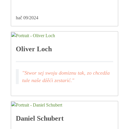
hač 09/2024
Oliver Loch
"Stwor sej swoju domiznu tak, zo chcedźa
tule naše dźěći zestarić."
Daniel Schubert