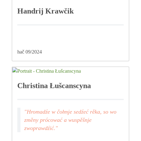
Handrij Krawčik
hač 09/2024
Christina Łušcanscyna
"Hromadźe w čołmje sedźeć rěka, so wo
změny prócować a wuspěšnje
zwoprawdźić."