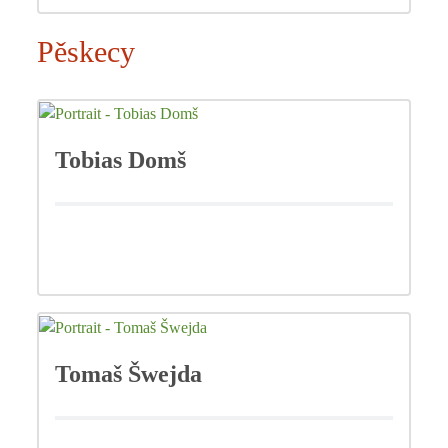
Pěskecy
Tobias Domš
Tomaš Šwejda