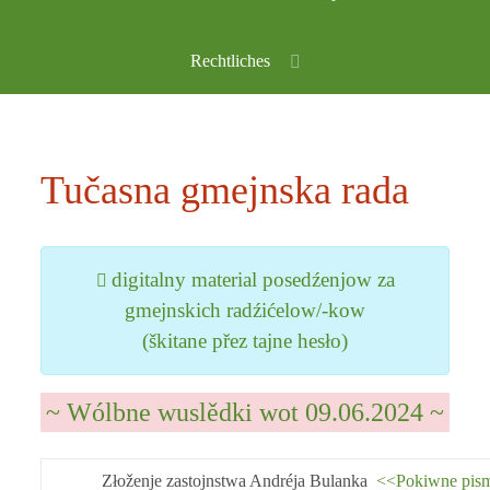
Rechtliches
Tučasna gmejnska rada
digitalny material posedźenjow za
gmejnskich radźićelow/-kow
(škitane přez tajne hesło)
~ Wólbne wuslědki wot 09.06.2024 ~
Złoženje zastojnstwa Andréja Bulanka
<<Pokiwne pi