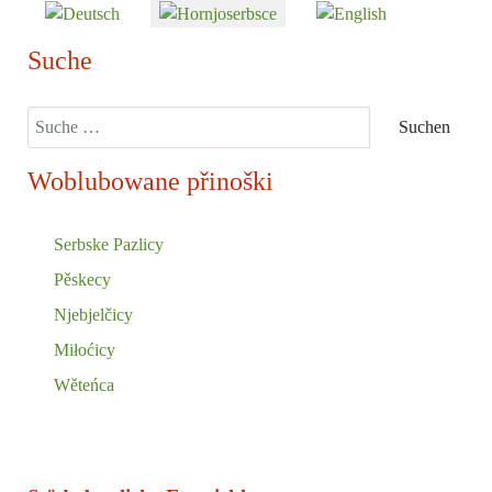
Sprache auswählen
Suche
Suchen
Suchen
Woblubowane přinoški
Serbske Pazlicy
Pěskecy
Njebjelčicy
Miłoćicy
Wěteńca