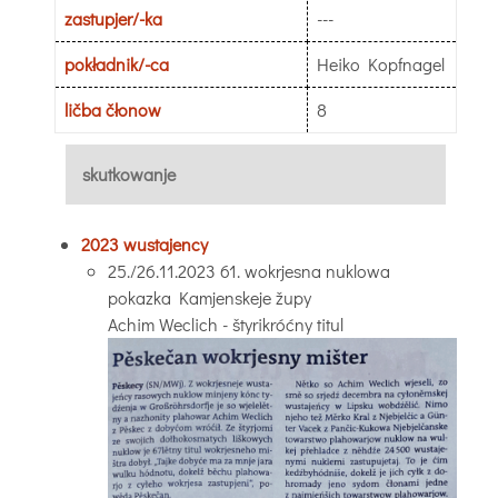
zastupjer/-ka
---
pokładnik/-ca
Heiko Kopfnagel
ličba čłonow
8
skutkowanje
2023 wustajency
25./26.11.2023 61. wokrjesna nuklowa
pokazka Kamjenskeje župy
Achim Weclich - štyrikróćny titul