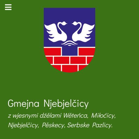
Gmejna Njebjelčicy
z wjesnymi dźělami Wěteńca, Miłoćicy,
Njebjelčicy, Pěskecy, Serbske Pazlicy.