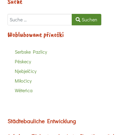
Suche
Suchen
Suchen
Woblubowane přinoški
Serbske Pazlicy
Pěskecy
Njebjelčicy
Miłoćicy
Wěteńca
Städtebauliche Entwicklung