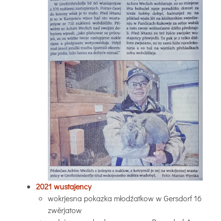
2021 wustajency
wokrjesna pokazka młodźatkow w Gersdorf 16
zwěrjatow