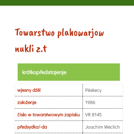
Towarstwo plahowarjow
nukli z.t
krótkopředstajenje
wjesny dźěl
Pěskecy
załoženje
1986
čisło w towarstwowym zapisku
VR 8145
předsydka/-da
Joachim Weclich