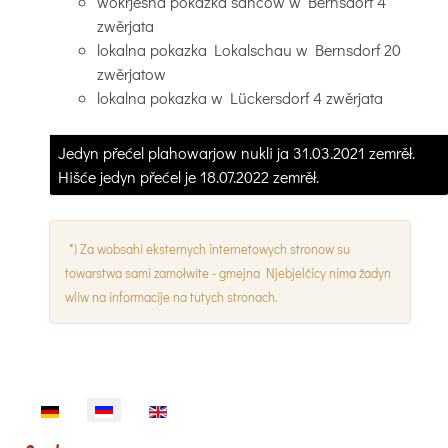
wokrjesna pokazka sancow w Bernsdorf 4
zwěrjata
lokalna pokazka Lokalschau w Bernsdorf 20
zwěrjatow
lokalna pokazka w Lückersdorf 4 zwěrjata
Jedyn přećel plahowarjow nukli ja 31.03.2021 zemrěł.
Hišće jedyn přećel je 18.07.2022 zemrěł.
*) Za wobsahi eksternych internetowych stronow su
towarstwa sami zamołwite - gmejna Njebjelčicy nima žadyn
wliw na informacije na tutych stronach.
Sprache auswählen