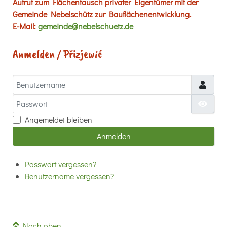
Aufruf zum Flächentausch privater Eigentümer mit der
Gemeinde Nebelschütz zur Bauflächenentwicklung.
E-Mail:
gemeinde@nebelschuetz.de
Anmelden / Přizjewić
Benutzername
Passwort
Passw
Angemeldet bleiben
Anmelden
Passwort vergessen?
Benutzername vergessen?
Nach oben