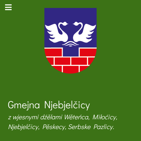
Gmejna Njebjelčicy
z wjesnymi dźělami Wěteńca, Miłoćicy,
Njebjelčicy, Pěskecy, Serbske Pazlicy.