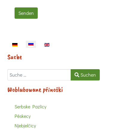
Senden
Sprache auswählen
Suche
Suchen
Suchen
Woblubowane přinoški
Serbske Pazlicy
Pěskecy
Njebjelčicy