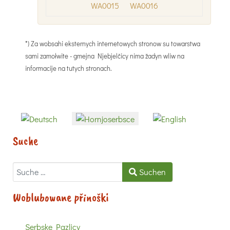
*) Za wobsahi eksternych internetowych stronow su towarstwa
sami zamołwite - gmejna Njebjelčicy nima žadyn wliw na
informacije na tutych stronach.
Sprache auswählen
Suche
Suchen
Suchen
Woblubowane přinoški
Serbske Pazlicy