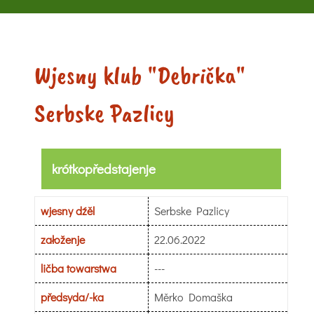
Wjesny klub "Debrička"
Serbske Pazlicy
krótkopředstajenje
wjesny dźěl
Serbske Pazlicy
załoženje
22.06.2022
ličba towarstwa
---
předsyda/-ka
Měrko Domaška