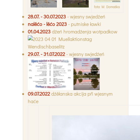
fota: M. Domaška
28.07. - 30.07.2023
- wjesny swjedźeń
nalěćo - lěćo 2023
- putniske ławki
01.04.2023
dźeń hromadźenja wotpadkow
29.07. - 31.07.2022
- wjesny swjedźeń
09.07.2022
dźěłanska akcija při wjesnym
haće