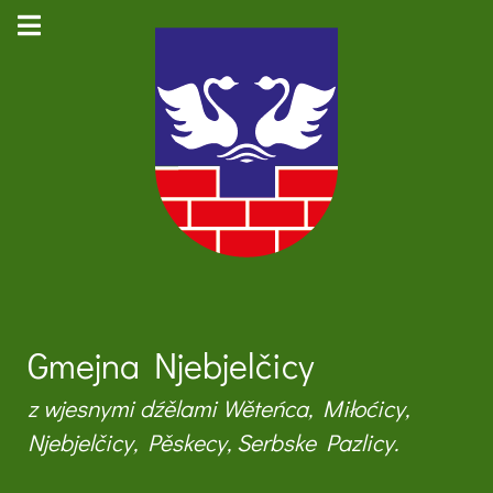
Gmejna Njebjelčicy
z wjesnymi dźělami Wěteńca, Miłoćicy,
Njebjelčicy, Pěskecy, Serbske Pazlicy.