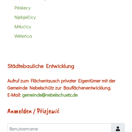
Pěskecy
Njebjelčicy
Miłoćicy
Wěteńca
Städtebauliche Entwicklung
Aufruf zum Flächentausch privater Eigentümer mit der
Gemeinde Nebelschütz zur Bauflächenentwicklung.
E-Mail:
gemeinde@nebelschuetz.de
Anmelden / Přizjewić
Benutzername