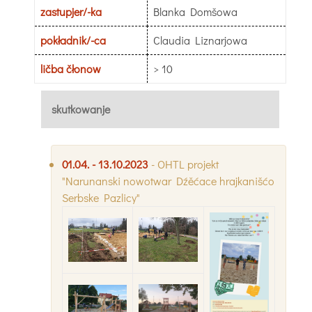
zastupjer/-ka
Blanka Domšowa
pokładnik/-ca
Claudia Liznarjowa
ličba čłonow
> 10
skutkowanje
01.04. - 13.10.2023
- OHTL projekt
"Narunanski nowotwar Dźěćace hrajkanišćo
Serbske Pazlicy"