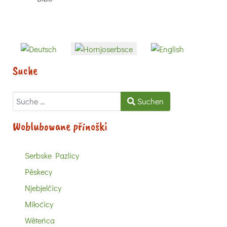
Sprache auswählen
Suche
Suchen
Suchen
Woblubowane přinoški
Serbske Pazlicy
Pěskecy
Njebjelčicy
Miłoćicy
Wěteńca