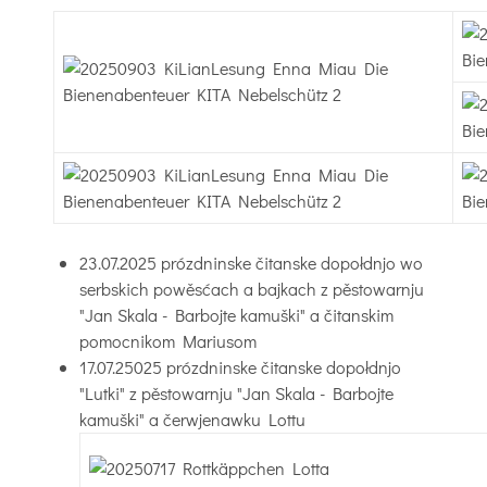
23.07.2025 prózdninske čitanske dopołdnjo wo
serbskich powěsćach a bajkach z pěstowarnju
"Jan Skala - Barbojte kamuški" a čitanskim
pomocnikom Mariusom
17.07.25025 prózdninske čitanske dopołdnjo
"Lutki" z pěstowarnju "Jan Skala - Barbojte
kamuški" a čerwjenawku Lottu