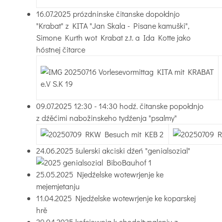
16.07.2025 prózdninske čitanske dopołdnjo
"Krabat" z KITA "Jan Skala - Pisane kamuški",
Simone Kurth wot Krabat z.t. a Ida Kotte jako
hóstnej čitarce
09.07.2025 12:30 - 14:30 hodź. čitanske popołdnjo
z dźěćimi nabožinskeho tydźenja "psalmy"
24.06.2025 šulerski akciski dźeń "genialsozial"
25.05.2025 Njedźelske wotewrjenje ke
mejemjetanju
11.04.2025 Njedźelske wotewrjenje ke koparskej
hrě
29.04.2025 kofejownja k chodojtypalenju z