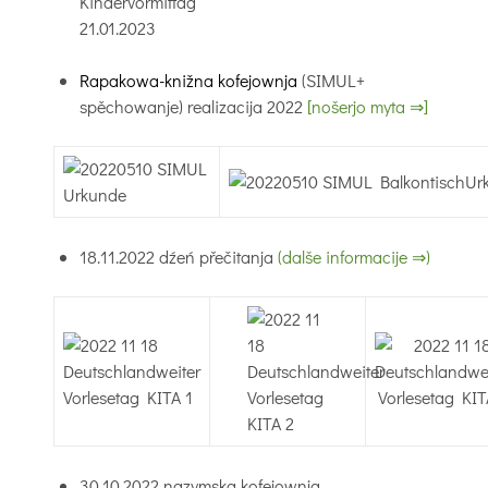
Rapakowa-knižna kofejownja
(SIMUL+
spěchowanje) realizacija 2022
[nošerjo myta ⇒]
18.11.2022 dźeń přečitanja
(dalše informacije ⇒)
30.10.2022 nazymska kofejownja