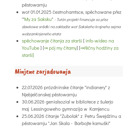
pěstowarnju
wot 01.01.2025 čestnohamtsce, spěchowane přez
'"
My za Saksku
"
- Tutón projekt financuje so přez
dawkowe srědki na zakładźe wot Sakskeho krajneho sejma
wobzamknjeneho etata
spěchowanje čitanja za starši
[
info-wideo na
YouTube
] [
⇒ pój my čitamy
] [
⇒řěčny hodźiny za
starši
]
Minjene zarjadowanja
22.07.2026 prózdninske čitanje "indianery" z
Njebjelčanskej pěstowarnju
30.06.2026
genialsozial w bibliotece z šulerjo
maj Lessingoweho gymnazija w Kamjencu
25.06.2026 čitanje "Zubolak" z Petru Šwejdźinu a
pěstowarnju "Jan Skala - Barbojte kamuški"