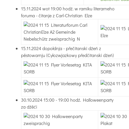
15.11.2024 wot 19:00 hodź. w ramiku literarneho
foruma - čitanje z Carl-Christian Elze
15.11.2024 dopołdnja - přečitanski dźeń z
pěstowarnju (Cyłozwjazkowy předčitanski dźeń)
30.10.2024 15:00 - 19:00 hodź. Halloweenparty
za dźěći