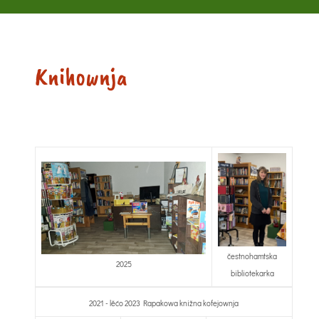
Knihownja
čestnohamtska
2025
bibliotekarka
2021 - lěćo 2023 Rapakowa knižna kofejownja