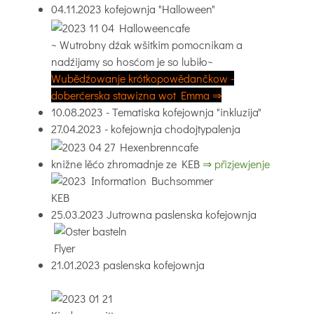
04.11.2023 kofejownja "Halloween"
~ Wutrobny dźak wšitkim pomocnikam a
nadźijamy so hosćom je so lubiło~
Wubědźowanje krótkopowědančkow -
doberćerska stawizna wot
Emma ⇒
10.08.2023 - Tematiska kofejownja "inkluzija"
27.04.2023 - kofejownja chodojtypalenja
knižne lěćo zhromadnje ze KEB
⇒ přizjewjenje
25.03.2023 Jutrowna paslenska kofejownja
21.01.2023 paslenska kofejownja