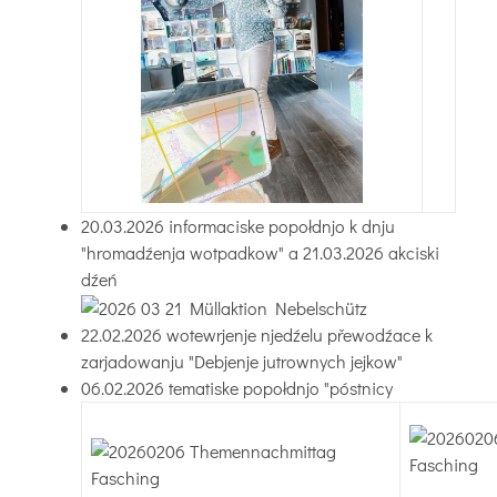
20.03.2026 informaciske popołdnjo k dnju
"hromadźenja wotpadkow" a 21.03.2026 akciski
dźeń
22.02.2026 wotewrjenje njedźelu přewodźace k
zarjadowanju "Debjenje jutrownych jejkow"
06.02.2026 tematiske popołdnjo "póstnicy