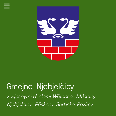
Gmejna Njebjelčicy
z wjesnymi dźělami Wěteńca, Miłoćicy,
Njebjelčicy, Pěskecy, Serbske Pazlicy.