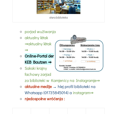
stara biblioteka
porjad wužiwanja
aktualny lětak
⇒aktualny lětak
⇒
Online-Portal der
KEB Bautzen ⇒
Sakski krajny
fachowy zarjad
za biblioteki w Kamjenicy na Instagramje⇒
aktualne medije
→ hlej profil biblioteki na
Whatsapp (01735845014) a
instagram⇒
njedospołne wróćenja :