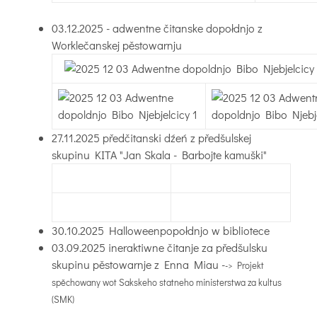
03.12.2025 - adwentne čitanske dopołdnjo z
Worklečanskej pěstowarnju
27.11.2025 předčitanski dźeń z předšulskej
skupinu KITA "Jan Skala - Barbojte kamuški"
30.10.2025 Halloweenpopołdnjo w bibliotece
03.09.2025 ineraktiwne čitanje za předšulsku
skupinu pěstowarnje z Enna Miau -
-> Projekt
spěchowany wot Sakskeho statneho ministerstwa za kultus
(SMK)