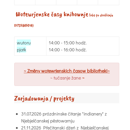
Wotewrjenske časy knihownje
(abo po dorěčenju
01735845014)
wutoru
14:00 - 15:00 hodź.
pjatk
14:00 - 16:00 hodź.
~ Změny wotewrjenskich časow bibliotheki~
~ tučasnje žane
~
Zarjadowanja / projekty
31.07.2026 prózdninske čitanje "indianery" z
Njebjelčanskej pěstowarnju
21.11.2026 Přečitanski dźeń z Njebjelčanskej