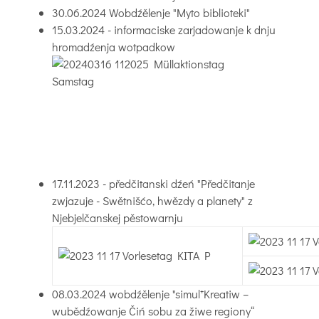
30.06.2024 Wobdźělenje "Myto biblioteki"
15.03.2024 - informaciske zarjadowanje k dnju
hromadźenja wotpadkow
17.11.2023 - předčitanski dźeń "Předčitanje
zwjazuje - Swětnišćo, hwězdy a planety" z
Njebjelčanskej pěstowarnju
08.03.2024 wobdźělenje "simul⁺Kreatiw –
wubědźowanje Čiń sobu za žiwe regiony“