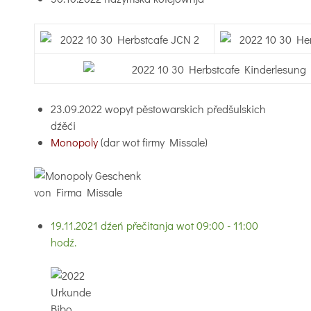
23.09.2022 wopyt pěstowarskich předšulskich
dźěći
Monopoly
(dar wot firmy Missale)
19.11.2021
dźeń přečitanja wot 09:00 - 11:00
hodź.