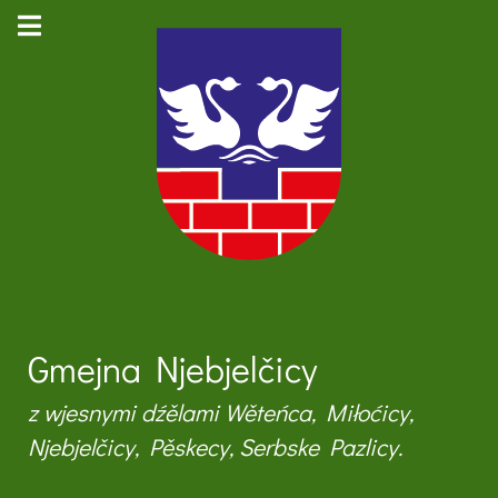
Gmejna Njebjelčicy
z wjesnymi dźělami Wěteńca, Miłoćicy,
Njebjelčicy, Pěskecy, Serbske Pazlicy.