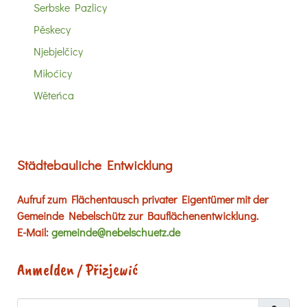
Serbske Pazlicy
Pěskecy
Njebjelčicy
Miłoćicy
Wěteńca
Städtebauliche Entwicklung
Aufruf zum Flächentausch privater Eigentümer mit der
Gemeinde Nebelschütz zur Bauflächenentwicklung.
E-Mail:
gemeinde@nebelschuetz.de
Anmelden / Přizjewić
Benutzername