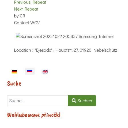
Previous Repeat
Next Repeat
by
CR
Contact
WCV
Location
: "Bjesada", Hauptstr. 27, 01920 Nebelschütz
Sprache auswählen
Suche
Suchen
Suchen
Woblubowane přinoški