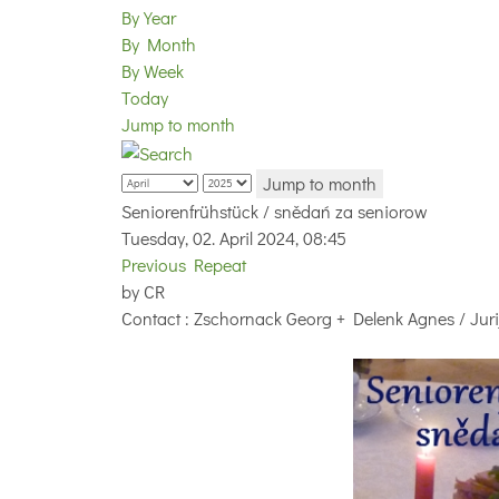
By Year
By Month
By Week
Today
Jump to month
Jump to month
Seniorenfrühstück / snědań za seniorow
Tuesday, 02. April 2024, 08:45
Previous Repeat
by
CR
Contact
: Zschornack Georg + Delenk Agnes / Ju