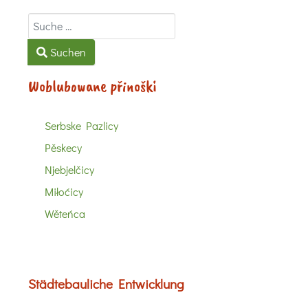
Suchen
Suchen
Woblubowane přinoški
Serbske Pazlicy
Pěskecy
Njebjelčicy
Miłoćicy
Wěteńca
Städtebauliche Entwicklung