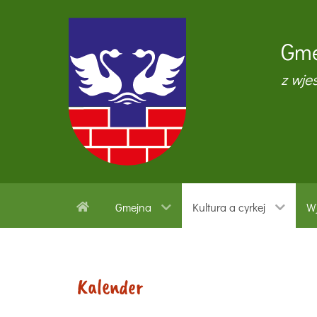
Gme
z wje
Gmejna
Kultura a cyrkej
Wj
Kalender