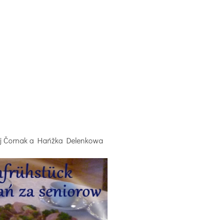
rij Čornak a Hańžka Delenkowa