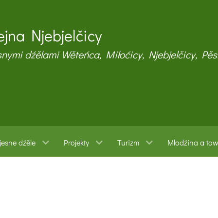
jna Njebjelčicy
snymi dźělami Wěteńca, Miłoćicy, Njebjelčicy, Pěs
esne dźěle
Projekty
Turizm
Młodźina a to