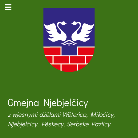
Gmejna Njebjelčicy
z wjesnymi dźělami Wěteńca, Miłoćicy,
Njebjelčicy, Pěskecy, Serbske Pazlicy.