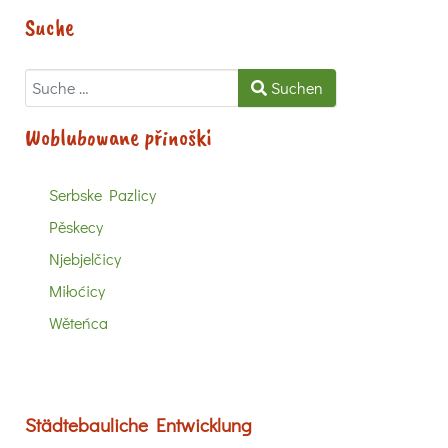
Suche
Suchen
Suchen
Woblubowane přinoški
Serbske Pazlicy
Pěskecy
Njebjelčicy
Miłoćicy
Wěteńca
Städtebauliche Entwicklung