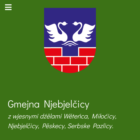
Gmejna Njebjelčicy
z wjesnymi dźělami Wěteńca, Miłoćicy,
Njebjelčicy, Pěskecy, Serbske Pazlicy.