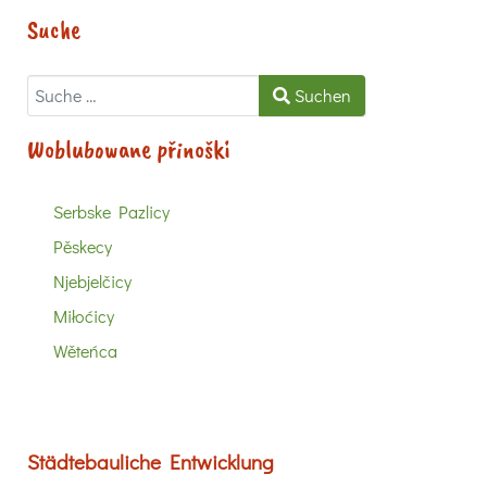
Suche
Suchen
Suchen
Woblubowane přinoški
Serbske Pazlicy
Pěskecy
Njebjelčicy
Miłoćicy
Wěteńca
Städtebauliche Entwicklung