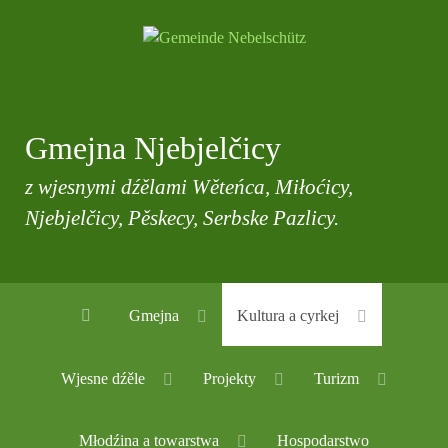
Gmejna Njebjelčicy
z wjesnymi dźělami Wěteńca, Miłoćicy,
Njebjelčicy, Pěskecy, Serbske Pazlicy.
Gmejna
Kultura a cyrkej
Wjesne dźěle
Projekty
Turizm
Młodźina a towarstwa
Hospodarstwo