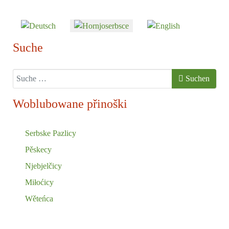
Sprache auswählen
Suche
Suchen
Suchen
Woblubowane přinoški
Serbske Pazlicy
Pěskecy
Njebjelčicy
Miłoćicy
Wěteńca