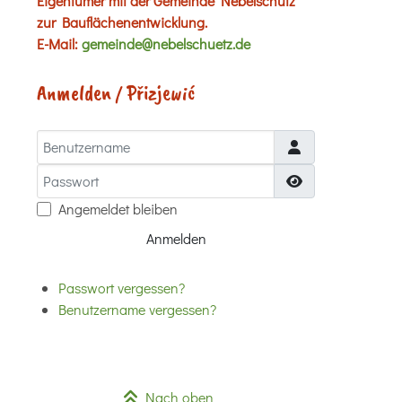
Eigentümer mit der Gemeinde Nebelschütz
zur Bauflächenentwicklung.
E-Mail:
gemeinde@nebelschuetz.de
Anmelden / Přizjewić
Benutzername
Passwort
Passwort anzei
Angemeldet bleiben
Anmelden
Passwort vergessen?
Benutzername vergessen?
Nach oben