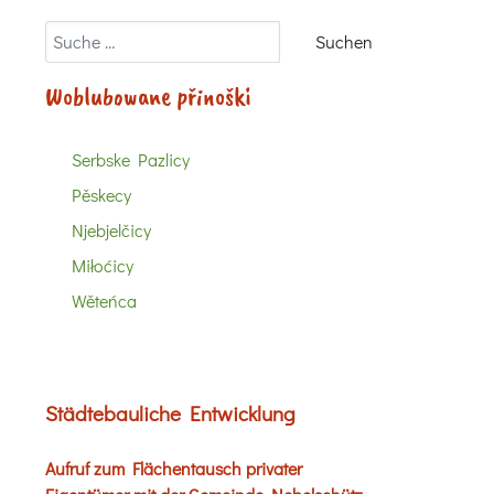
Suchen
Suchen
Woblubowane přinoški
Serbske Pazlicy
Pěskecy
Njebjelčicy
Miłoćicy
Wěteńca
Städtebauliche Entwicklung
Aufruf zum Flächentausch privater