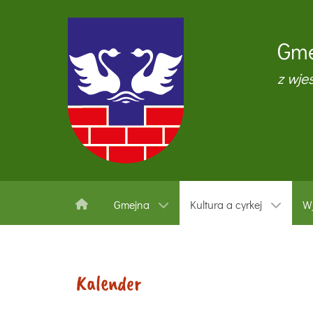
Gme
z wje
Gmejna
Kultura a cyrkej
Wj
Kalender