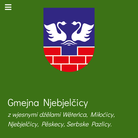
Gmejna Njebjelčicy
z wjesnymi dźělami Wěteńca, Miłoćicy,
Njebjelčicy, Pěskecy, Serbske Pazlicy.