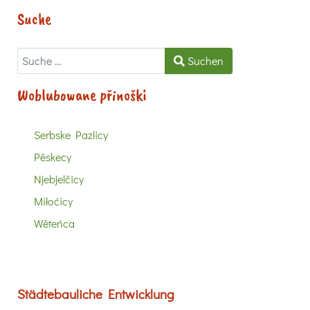
Suche
Suchen
Suchen
Woblubowane přinoški
Serbske Pazlicy
Pěskecy
Njebjelčicy
Miłoćicy
Wěteńca
Städtebauliche Entwicklung