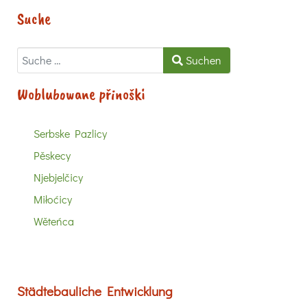
Suche
Suchen
Suchen
Woblubowane přinoški
Serbske Pazlicy
Pěskecy
Njebjelčicy
Miłoćicy
Wěteńca
Städtebauliche Entwicklung