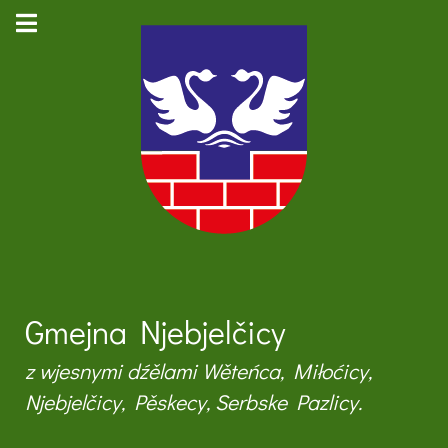
Gmejna Njebjelčicy
z wjesnymi dźělami Wěteńca, Miłoćicy,
Njebjelčicy, Pěskecy, Serbske Pazlicy.