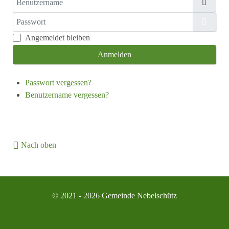
Passwort
Passw
Angemeldet bleiben
Anmelden
Passwort vergessen?
Benutzername vergessen?
Nach oben
© 2021 - 2026 Gemeinde Nebelschütz