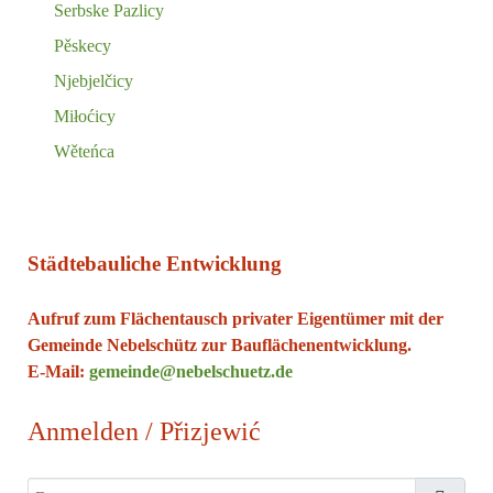
Serbske Pazlicy
Pěskecy
Njebjelčicy
Miłoćicy
Wěteńca
Städtebauliche Entwicklung
Aufruf zum Flächentausch privater Eigentümer mit der
Gemeinde Nebelschütz zur Bauflächenentwicklung.
E-Mail:
gemeinde@nebelschuetz.de
Anmelden / Přizjewić
Benutzername