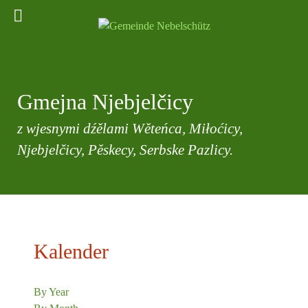
Gmejna Njebjelčicy
z wjesnymi dźělami Wěteńca, Miłoćicy,
Njebjelčicy, Pěskecy, Serbske Pazlicy.
Kalender
By Year