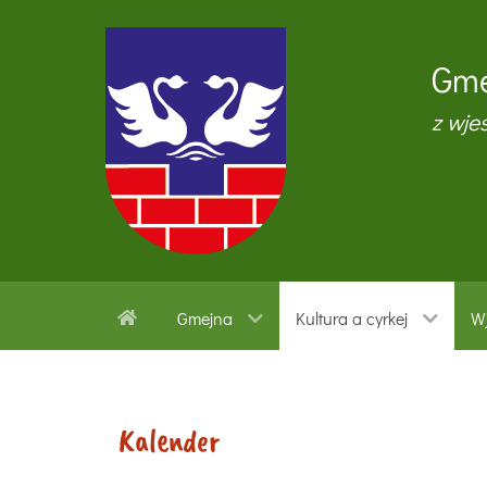
Gme
z wje
Gmejna
Kultura a cyrkej
Wj
Kalender