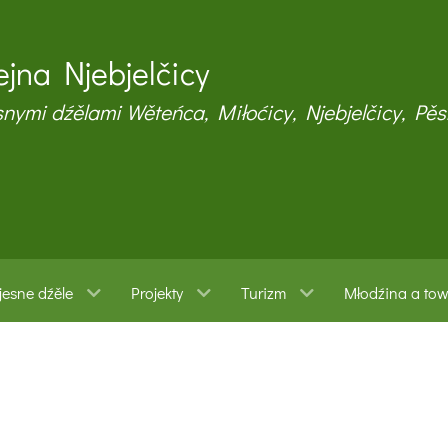
jna Njebjelčicy
snymi dźělami Wěteńca, Miłoćicy, Njebjelčicy, Pěs
esne dźěle
Projekty
Turizm
Młodźina a to