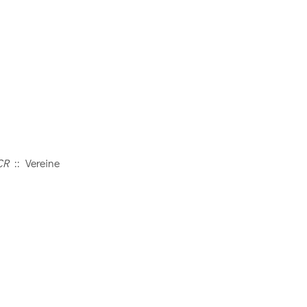
CR
:: Vereine