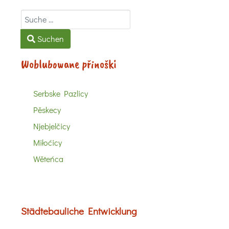
Suchen
Suchen
Woblubowane přinoški
Serbske Pazlicy
Pěskecy
Njebjelčicy
Miłoćicy
Wěteńca
Städtebauliche Entwicklung