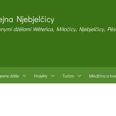
jna Njebjelčicy
snymi dźělami Wěteńca, Miłoćicy, Njebjelčicy, Pěs
esne dźěle
Projekty
Turizm
Młodźina a to