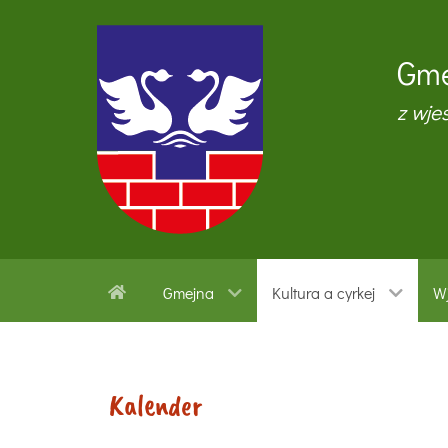
Gme
z wje
Gmejna
Kultura a cyrkej
Wj
Kalender