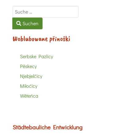
Suchen
Suchen
Woblubowane přinoški
Serbske Pazlicy
Pěskecy
Njebjelčicy
Miłoćicy
Wěteńca
Städtebauliche Entwicklung