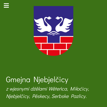
Gmejna Njebjelčicy
z wjesnymi dźělami Wěteńca, Miłoćicy,
Njebjelčicy, Pěskecy, Serbske Pazlicy.