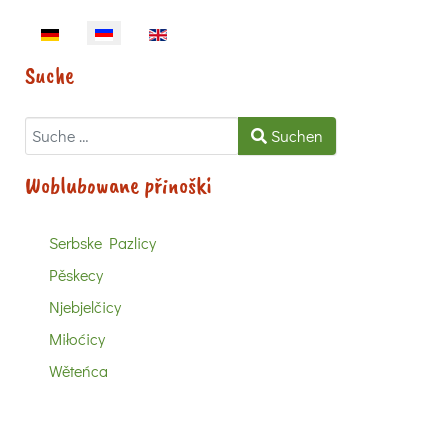
Sprache auswählen
Suche
Suchen
Suchen
Woblubowane přinoški
Serbske Pazlicy
Pěskecy
Njebjelčicy
Miłoćicy
Wěteńca