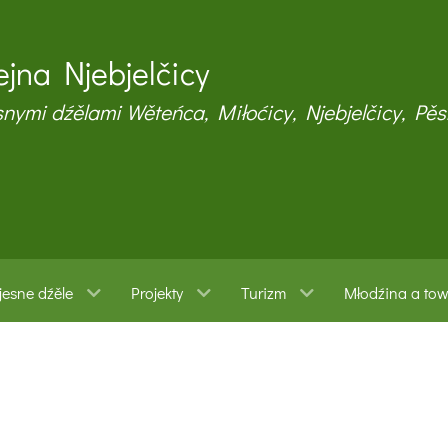
jna Njebjelčicy
snymi dźělami Wěteńca, Miłoćicy, Njebjelčicy, Pěs
esne dźěle
Projekty
Turizm
Młodźina a to