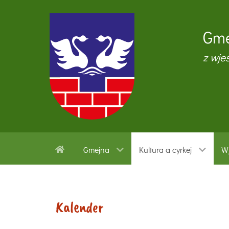
Gme
z wje
Gmejna
Kultura a cyrkej
Wj
Kalender