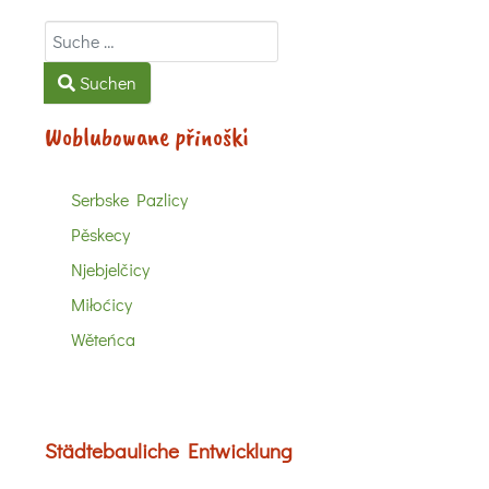
Suchen
Suchen
Woblubowane přinoški
Serbske Pazlicy
Pěskecy
Njebjelčicy
Miłoćicy
Wěteńca
Städtebauliche Entwicklung