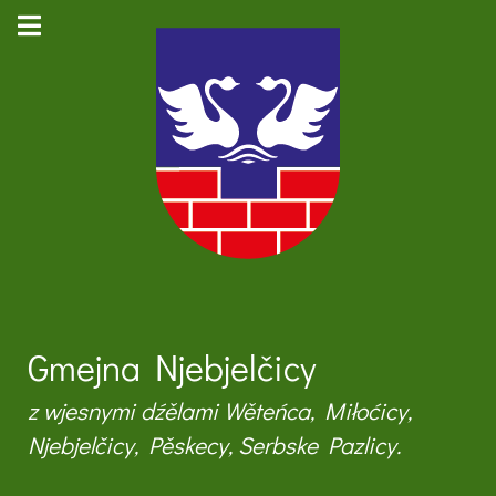
Gmejna Njebjelčicy
z wjesnymi dźělami Wěteńca, Miłoćicy,
Njebjelčicy, Pěskecy, Serbske Pazlicy.