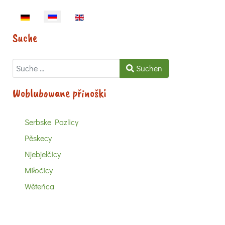
Sprache auswählen
Suche
Suchen
Suchen
Woblubowane přinoški
Serbske Pazlicy
Pěskecy
Njebjelčicy
Miłoćicy
Wěteńca