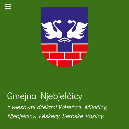
Gmejna Njebjelčicy
z wjesnymi dźělami Wěteńca, Miłoćicy,
Njebjelčicy, Pěskecy, Serbske Pazlicy.