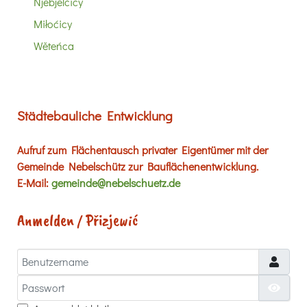
Njebjelčicy
Miłoćicy
Wěteńca
Städtebauliche Entwicklung
Aufruf zum Flächentausch privater Eigentümer mit der
Gemeinde Nebelschütz zur Bauflächenentwicklung.
E-Mail:
gemeinde@nebelschuetz.de
Anmelden / Přizjewić
Benutzername
Passwort
Passw