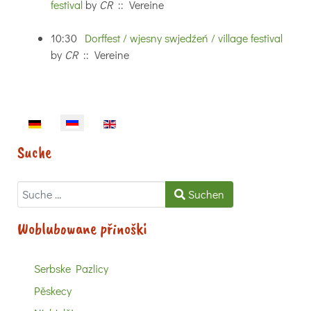
festival
by
CR
:: Vereine
10:30
Dorffest / wjesny swjedźeń / village festival
by
CR
:: Vereine
Sprache auswählen
Suche
Suchen
Suchen
Woblubowane přinoški
Serbske Pazlicy
Pěskecy