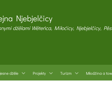
jna Njebjelčicy
snymi dźělami Wěteńca, Miłoćicy, Njebjelčicy, Pěs
esne dźěle
Projekty
Turizm
Młodźina a to