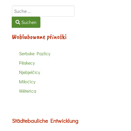
Suchen
Suchen
Woblubowane přinoški
Serbske Pazlicy
Pěskecy
Njebjelčicy
Miłoćicy
Wěteńca
Städtebauliche Entwicklung