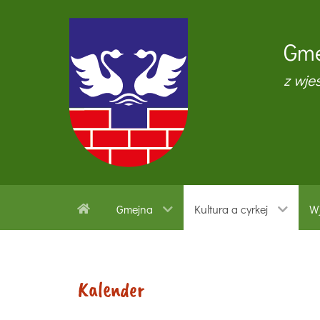
Gme
z wje
Gmejna
Kultura a cyrkej
Wj
Kalender