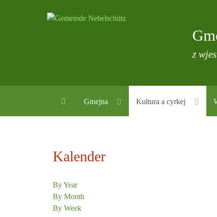
Gme
z wje
Gmejna
Kultura a cyrkej
Kalender
By Year
By Month
By Week