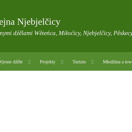
jna Njebjelčicy
snymi dźělami Wěteńca, Miłoćicy, Njebjelčicy, Pěskecy
Wjesne dźěle
Projekty
Turizm
Młodźina a tow