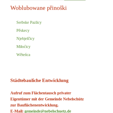
Woblubowane přinoški
Serbske Pazlicy
Pěskecy
Njebjelčicy
Miłoćicy
Wěteńca
Städtebauliche Entwicklung
Aufruf zum Flächentausch privater
Eigentümer mit der Gemeinde Nebelschütz
zur Bauflächenentwicklung.
E-Mail:
gemeinde@nebelschuetz.de