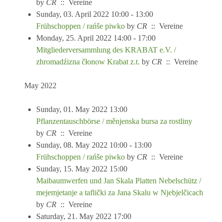
by
CR
:: Vereine
Sunday, 03. April 2022 10:00 - 13:00
Frühschoppen / rańše piwko
by
CR
:: Vereine
Monday, 25. April 2022 14:00 - 17:00
Mitgliederversammlung des KRABAT e.V. /
zhromadźizna čłonow Krabat z.t.
by
CR
:: Vereine
May 2022
Sunday, 01. May 2022 13:00
Pflanzentauschbörse / měnjenska bursa za rostliny
by
CR
:: Vereine
Sunday, 08. May 2022 10:00 - 13:00
Frühschoppen / rańše piwko
by
CR
:: Vereine
Sunday, 15. May 2022 15:00
Maibaumwerfen und Jan Skala Platten Nebelschütz /
mejemjetanje a taflički za Jana Skalu w Njebjelčicach
by
CR
:: Vereine
Saturday, 21. May 2022 17:00