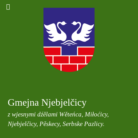
Gmejna Njebjelčicy
z wjesnymi dźělami Wěteńca, Miłoćicy,
Njebjelčicy, Pěskecy, Serbske Pazlicy.