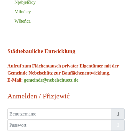
Njebjelčicy
Miłoćicy
Wěteńca
Städtebauliche Entwicklung
Aufruf zum Flächentausch privater Eigentümer mit der
Gemeinde Nebelschütz zur Bauflächenentwicklung.
E-Mail:
gemeinde@nebelschuetz.de
Anmelden / Přizjewić
Benutzername
Passwort
Passw