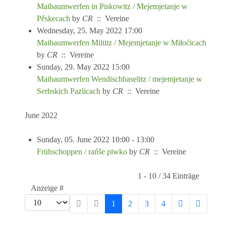
Maibaumwerfen in Piskowitz / Mejemjetanje w
Pěskecach
by
CR
:: Vereine
Wednesday, 25. May 2022 17:00
Maibaumwerfen Miltitz / Mejemjetanje w Miłoćicach
by
CR
:: Vereine
Sunday, 29. May 2022 15:00
Maibaumwerfen Wendischbaselitz / mejemjetanje w
Serbskich Pazlicach
by
CR
:: Vereine
June 2022
Sunday, 05. June 2022 10:00 - 13:00
Frühschoppen / rańše piwko
by
CR
:: Vereine
Pagination List Limit
1 - 10 / 34 Einträge
Anzeige #
1
2
3
4