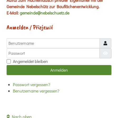
Aufruf zum Flächentausch privater Eigentümer mit der
Gemeinde Nebelschütz zur Bauflächenentwicklung.
E-Mail:
gemeinde@nebelschuetz.de
Anmelden / Přizjewić
Benutzername
Passwort
Passw
Angemeldet bleiben
Anmelden
Passwort vergessen?
Benutzername vergessen?
Nach oben