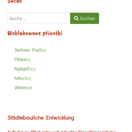
Suche
Suchen
Suchen
Woblubowane přinoški
Serbske Pazlicy
Pěskecy
Njebjelčicy
Miłoćicy
Wěteńca
Städtebauliche Entwicklung