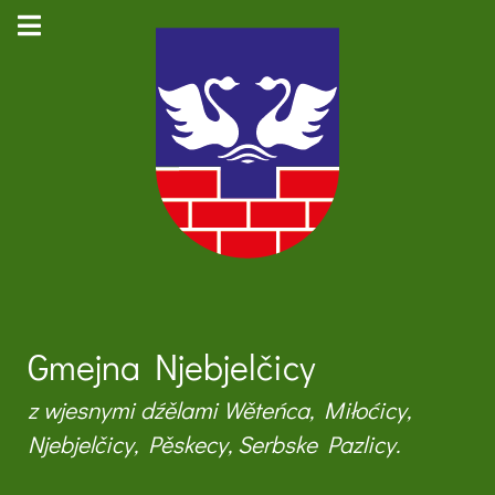
Gmejna Njebjelčicy
z wjesnymi dźělami Wěteńca, Miłoćicy,
Njebjelčicy, Pěskecy, Serbske Pazlicy.