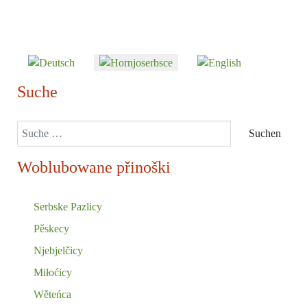
Sprache auswählen
Suche
Suchen
Suchen
Woblubowane přinoški
Serbske Pazlicy
Pěskecy
Njebjelčicy
Miłoćicy
Wěteńca