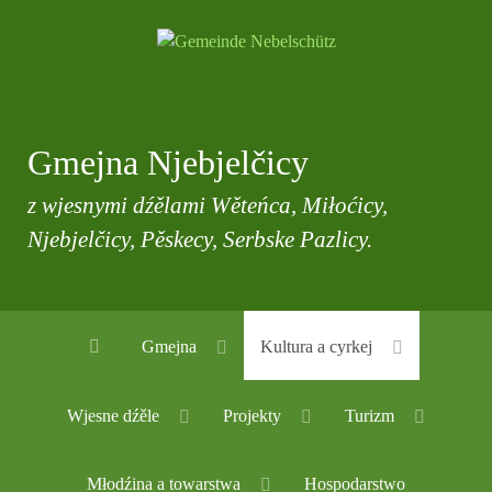
Gmejna Njebjelčicy
z wjesnymi dźělami Wěteńca, Miłoćicy,
Njebjelčicy, Pěskecy, Serbske Pazlicy.
Gmejna
Kultura a cyrkej
Wjesne dźěle
Projekty
Turizm
Młodźina a towarstwa
Hospodarstwo