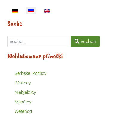
Sprache auswählen
Suche
Suchen
Suchen
Woblubowane přinoški
Serbske Pazlicy
Pěskecy
Njebjelčicy
Miłoćicy
Wěteńca