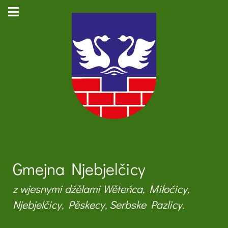
Gmejna Njebjelčicy
z wjesnymi dźělami Wěteńca, Miłoćicy,
Njebjelčicy, Pěskecy, Serbske Pazlicy.