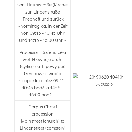
von Hauptstraße (Kirche)
zur Lindenstraße
(Friedhof) und zurück
~ vormittag ca. in der Zeit
von 09:15 - 10:45 Uhr
und 14:15 - 16:00 Uhr ~
Procesion Božeho ćěła
wot Hłowneje dróhi
(cyrkej) na Lipowy puć
(kěrchow) a wróćo
~ dopołdnja mjez 09:15 -
foto CR (2019)
10:45 hodź. a 14:15 -
16:00 hodź. ~
Corpus Christi
procession
Mainstreet (church) to
Lindenstreet (cemetery)