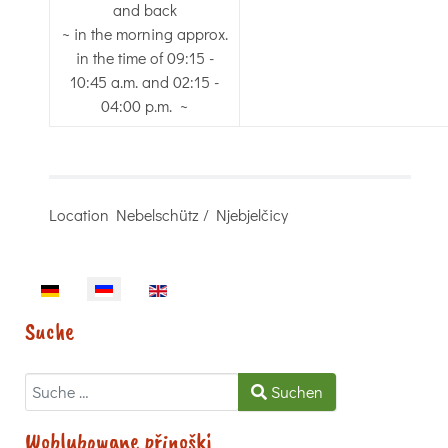
and back
~ in the morning approx.
in the time of 09:15 -
10:45 a.m. and 02:15 -
04:00 p.m. ~
Location
Nebelschütz / Njebjelčicy
Sprache auswählen
Suche
Suchen
Suchen
Woblubowane přinoški