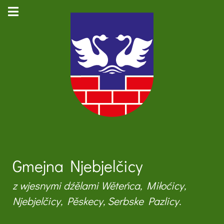
Gmejna Njebjelčicy
z wjesnymi dźělami Wěteńca, Miłoćicy,
Njebjelčicy, Pěskecy, Serbske Pazlicy.