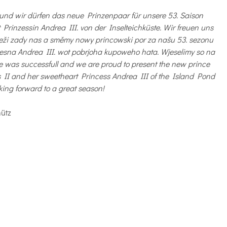
s und wir dürfen das neue Prinzenpaar für unsere 53. Saison
t Prinzessin Andrea III. von der Inselteichküste.
Wir freuen uns
leži zady nas a směmy nowy princowski por za našu 53. sezonu
ncesna Andrea III. wot pobrjoha kupoweho hata. Wjeselimy so na
e was successfull and we are proud to present the new prince
 II and her sweetheart Princess Andrea III of the Island Pond
king forward to a great season!
hütz