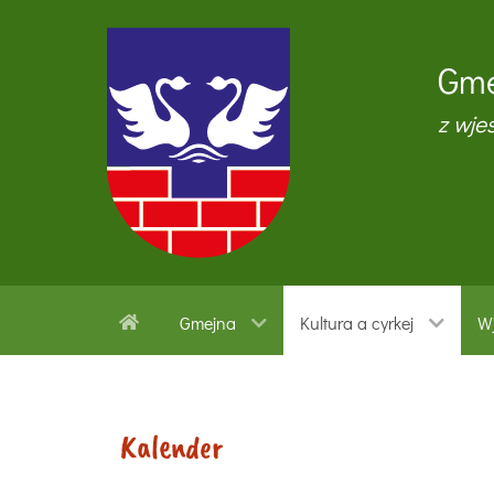
Gme
z wje
Gmejna
Kultura a cyrkej
Wj
Kalender