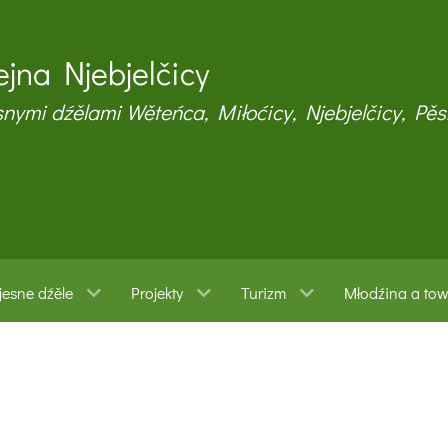
jna Njebjelčicy
snymi dźělami Wěteńca, Miłoćicy, Njebjelčicy, Pěs
esne dźěle
Projekty
Turizm
Młodźina a to