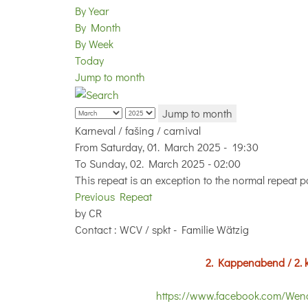
By Year
By Month
By Week
Today
Jump to month
Jump to month
Karneval / fašing / carnival
From Saturday, 01. March 2025 - 19:30
To Sunday, 02. March 2025 - 02:00
This repeat is an exception to the normal repeat p
Previous Repeat
by
CR
Contact
: WCV / spkt - Familie Wätzig
2. Kappenabend / 2. k
https://www.facebook.com/Wendi