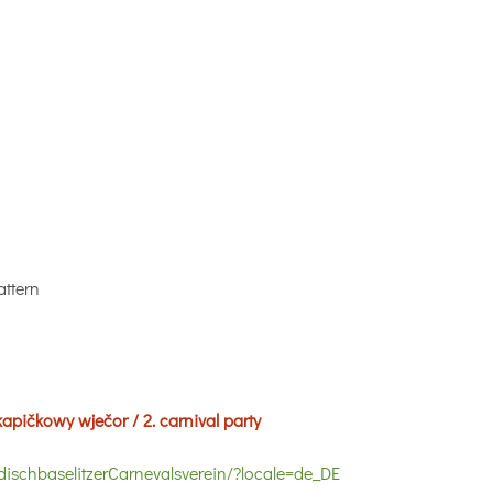
attern
apičkowy wječor / 2. carnival party
schbaselitzerCarnevalsverein/?locale=de_DE