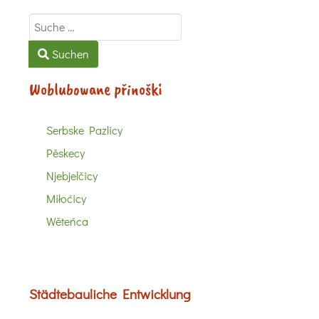
Suchen
Suchen
Woblubowane přinoški
Serbske Pazlicy
Pěskecy
Njebjelčicy
Miłoćicy
Wěteńca
Städtebauliche Entwicklung