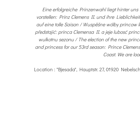
Eine erfolgreiche Prinzenwahl liegt hinter un
vorstellen: Prinz Clemens II. und ihre Lieblichkei
auf eine tolle Saison / Wuspěšne wólby princow 
předstajić: princa Clemensa II. a jeje lubosć pri
wulkotnu sezonu / The election of the new princ
and princess for our 53rd season: Prince Clemens
Coast. We are loo
Location
: "Bjesada", Hauptstr. 27, 01920 Nebelsc