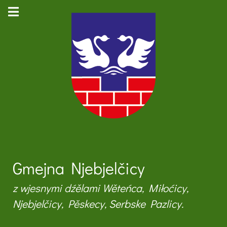
Gmejna Njebjelčicy
z wjesnymi dźělami Wěteńca, Miłoćicy,
Njebjelčicy, Pěskecy, Serbske Pazlicy.