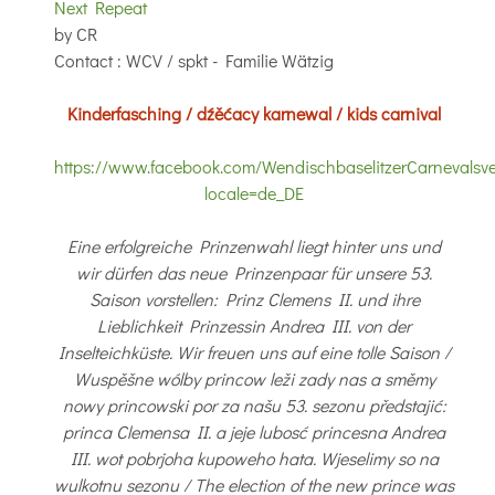
Next Repeat
by
CR
Contact
: WCV / spkt - Familie Wätzig
Kinderfasching / dźěćacy karnewal / kids carnival
https://www.facebook.com/WendischbaselitzerCarnevalsve
locale=de_DE
Eine erfolgreiche Prinzenwahl liegt hinter uns und
wir dürfen das neue Prinzenpaar für unsere 53.
Saison vorstellen: Prinz Clemens II. und ihre
Lieblichkeit Prinzessin Andrea III. von der
Inselteichküste.
Wir freuen uns auf eine tolle Saison /
Wuspěšne wólby princow leži zady nas a směmy
nowy princowski por za našu 53. sezonu předstajić:
princa Clemensa II. a jeje lubosć princesna Andrea
III. wot pobrjoha kupoweho hata. Wjeselimy so na
wulkotnu sezonu / The election of the new prince was