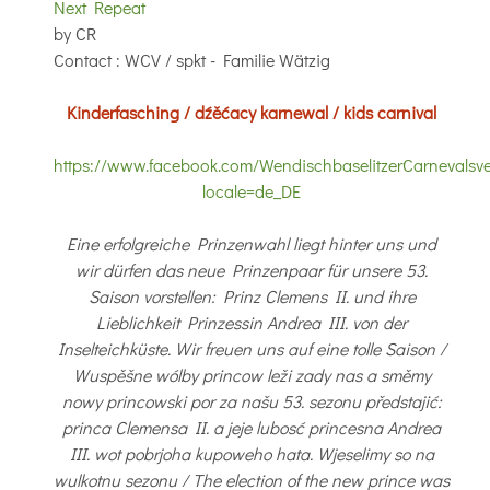
Next Repeat
by
CR
Contact
: WCV / spkt - Familie Wätzig
Kinderfasching / dźěćacy karnewal / kids carnival
https://www.facebook.com/WendischbaselitzerCarnevalsve
locale=de_DE
Eine erfolgreiche Prinzenwahl liegt hinter uns und
wir dürfen das neue Prinzenpaar für unsere 53.
Saison vorstellen: Prinz Clemens II. und ihre
Lieblichkeit Prinzessin Andrea III. von der
Inselteichküste.
Wir freuen uns auf eine tolle Saison /
Wuspěšne wólby princow leži zady nas a směmy
nowy princowski por za našu 53. sezonu předstajić:
princa Clemensa II. a jeje lubosć princesna Andrea
III. wot pobrjoha kupoweho hata. Wjeselimy so na
wulkotnu sezonu / The election of the new prince was