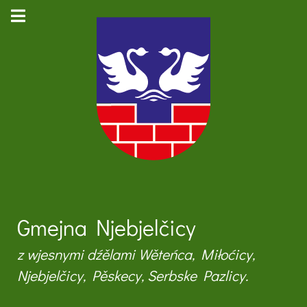
Gmejna Njebjelčicy
z wjesnymi dźělami Wěteńca, Miłoćicy,
Njebjelčicy, Pěskecy, Serbske Pazlicy.