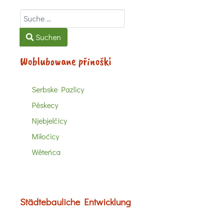
Suchen
Suchen
Woblubowane přinoški
Serbske Pazlicy
Pěskecy
Njebjelčicy
Miłoćicy
Wěteńca
Städtebauliche Entwicklung