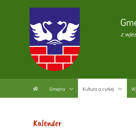
Gme
z wje
Gmejna
Kultura a cyrkej
Wj
Kalender