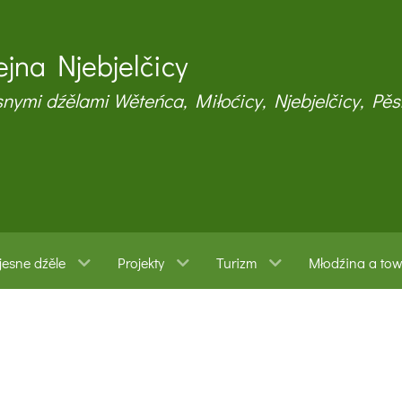
jna Njebjelčicy
snymi dźělami Wěteńca, Miłoćicy, Njebjelčicy, Pěs
esne dźěle
Projekty
Turizm
Młodźina a to