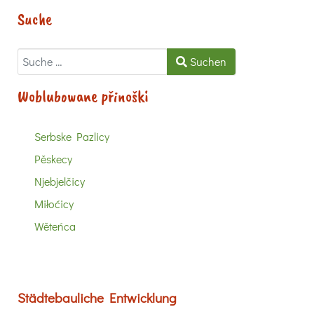
Suche
Suchen
Suchen
Woblubowane přinoški
Serbske Pazlicy
Pěskecy
Njebjelčicy
Miłoćicy
Wěteńca
Städtebauliche Entwicklung