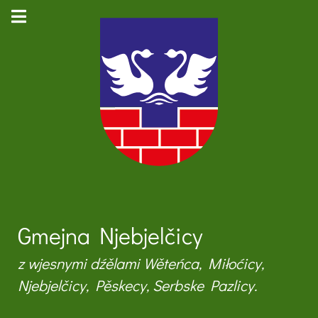
Gmejna Njebjelčicy
z wjesnymi dźělami Wěteńca, Miłoćicy,
Njebjelčicy, Pěskecy, Serbske Pazlicy.